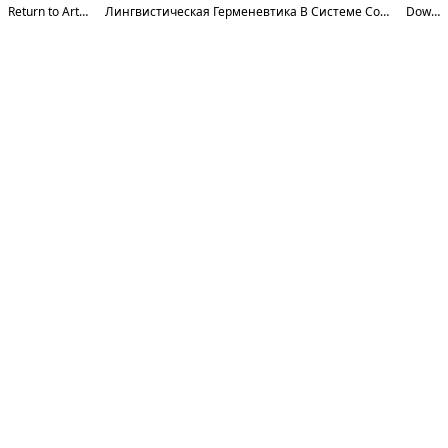
Return to Article Details
Лингвистическая Герменевтика В Системе Современных Гуманитарных Наук
Download