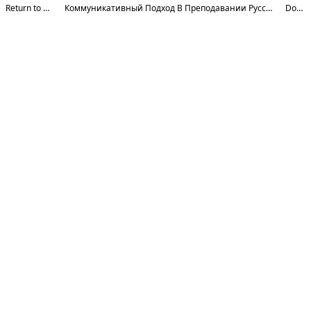
Return to Article Details
Коммуникативный Подход В Преподавании Русского Языка Студентам Профессиональных Школ
Download