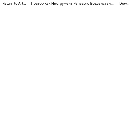
Return to Article Details
Повтор Как Инструмент Речевого Воздействия В Русском И Узбекском Языках
Download