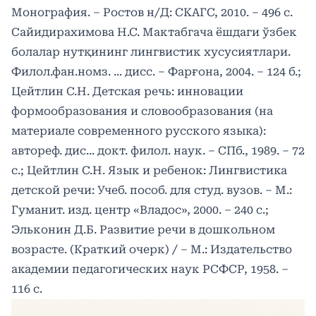
Монография. ‒ Ростов н/Д: СКАГС, 2010. – 496 с.
Сайидирахимова Н.С. Мактабгача ёшдаги ўзбек
болалар нутқининг лингвистик хусусиятлари.
Филол.фан.номз. ... дисс. – Фарғона, 2004. – 124 б.;
Цейтлин С.Н. Детская речь: инновации
формообразования и словообразования (на
материале современного русского языка):
aвтореф. дис... докт. филол. наук. – СПб., 1989. – 72
с.; Цейтлин С.Н. Язык и ребенок: Лингвистика
детской речи: Учеб. пособ. для студ. вузов. – М.:
Гуманит. изд. центр «Владос», 2000. – 240 с.;
Эльконин Д.Б. Развитие речи в дошкольном
возрасте. (Краткий очерк) / ‒ М.: Издательство
академии педагогических наук РСФСР, 1958. –
116 c.