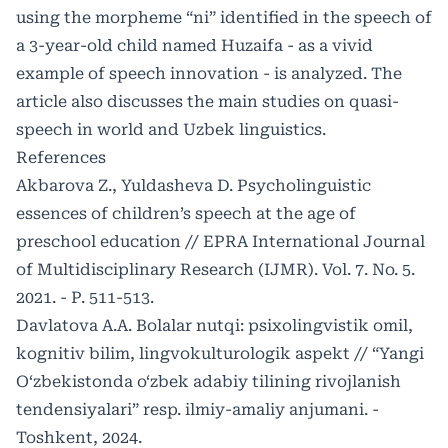
using the morpheme “ni” identified in the speech of
a 3-year-old child named Huzaifa - as a vivid
example of speech innovation - is analyzed. The
article also discusses the main studies on quasi-
speech in world and Uzbek linguistics.
References
Akbarova Z., Yuldasheva D. Psycholinguistic
essences of children’s speech at the age of
preschool education // EPRA International Journal
of Multidisciplinary Research (IJMR). Vol. 7. No. 5.
2021. - P. 511-513.
Davlatova A.A. Bolalar nutqi: psixolingvistik omil,
kognitiv bilim, lingvokulturologik aspekt // “Yangi
O‘zbekistonda o‘zbek adabiy tilining rivojlanish
tendensiyalari” resp. ilmiy-amaliy anjumani. -
Toshkent, 2024.