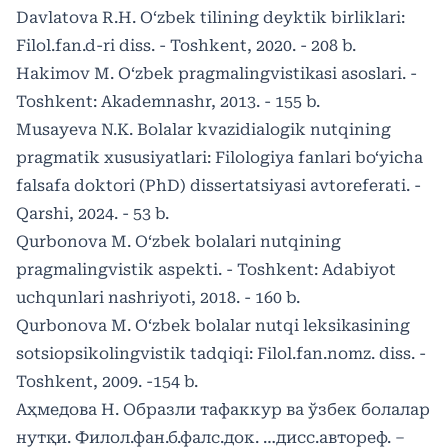
Davlatova R.H. O‘zbek tilining deyktik birliklari:
Filol.fan.d-ri diss. - Toshkent, 2020. - 208 b.
Hakimov M. O‘zbek pragmalingvistikasi asoslari. -
Toshkent: Akademnashr, 2013. - 155 b.
Musayeva N.K. Bolalar kvazidialogik nutqining
pragmatik xususiyatlari: Filologiya fanlari bo‘yicha
falsafa doktori (PhD) dissertatsiyasi avtoreferati. -
Qarshi, 2024. - 53 b.
Qurbonova M. O‘zbek bolalari nutqining
pragmalingvistik aspekti. - Toshkent: Adabiyot
uchqunlari nashriyoti, 2018. - 160 b.
Qurbonova M. O‘zbek bolalar nutqi leksikasining
sotsiopsikolingvistik tadqiqi: Filol.fan.nomz. diss. -
Toshkent, 2009. -154 b.
Аҳмедова Н. Образли тафаккур ва ўзбек болалар
нутқи. Филол.фан.б.фалс.док. …дисс.автореф. –